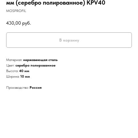
мм (серебро полированное) KPV40
MOSPROFIL
430,00
руб.
В корзину
Материал:
нержавеющая сталь
Цвет:
серебро полированное
Высота:
40 мм
Ширина:
10 мм
Производство:
Россия