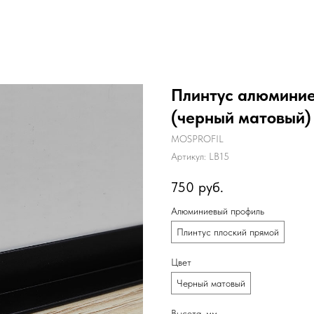
Плинтус алюминие
(черный матовый)
MOSPROFIL
Артикул:
LB15
750
руб.
Алюминиевый профиль
Плинтус плоский прямой
Цвет
Черный матовый
Высота, мм