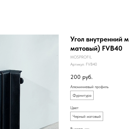
Угол внутренний 
матовый) FVB40
MOSPROFIL
Артикул:
FVB40
200
руб.
Алюминиевый профиль
Фурнитура
Цвет
Черный матовый
Высота, мм