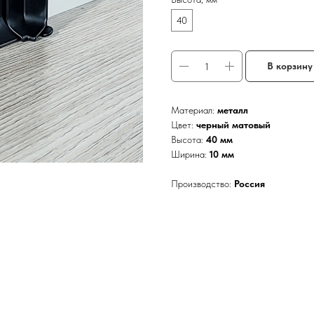
40
В корзину
Материал:
металл
Цвет:
черный матовый
Высота:
40 мм
Ширина:
10 мм
Производство:
Россия